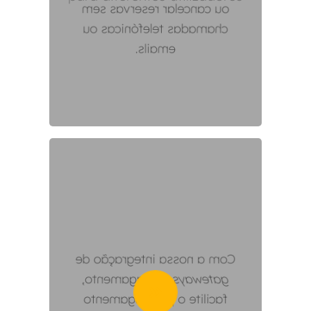
ou cancelar reservas sem
chamadas telefónicas ou
emails.
Com a nossa integração de
de pagamento,
gateways
facilite o pré-pagamento