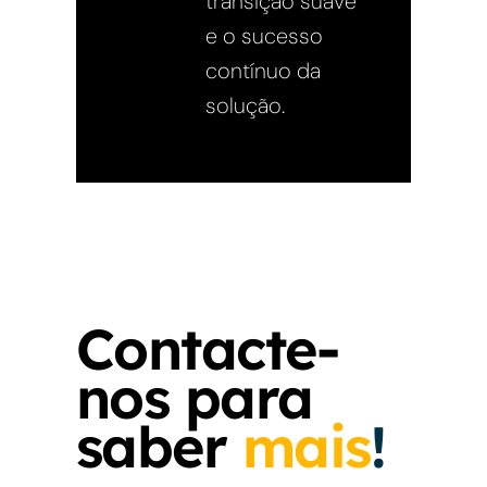
transição suave
e o sucesso
contínuo da
solução.
Contacte-
nos para
saber
mais
!